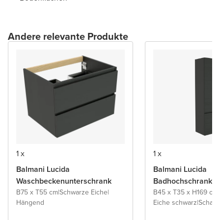
Andere relevante Produkte
1 x
1 x
Balmani Lucida
Balmani Lucida
Waschbeckenunterschrank
Badhochschrank
B75 x T55 cm
|
Schwarze Eiche
|
B45 x T35 x H169 cm
|
Hängend
Eiche schwarz
|
Scharn