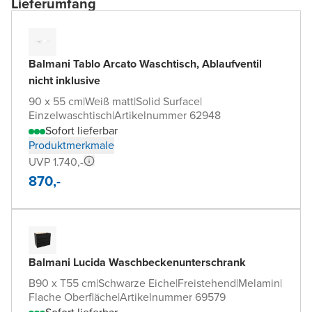
Lieferumfang
Balmani Tablo Arcato Waschtisch, Ablaufventil
nicht inklusive
90 x 55 cm
|
Weiß matt
|
Solid Surface
|
Einzelwaschtisch
|
Artikelnummer 62948
Sofort lieferbar
Produktmerkmale
UVP 1.740,-
870,-
Balmani Lucida Waschbeckenunterschrank
B90 x T55 cm
|
Schwarze Eiche
|
Freistehend
|
Melamin
|
Flache Oberfläche
|
Artikelnummer 69579