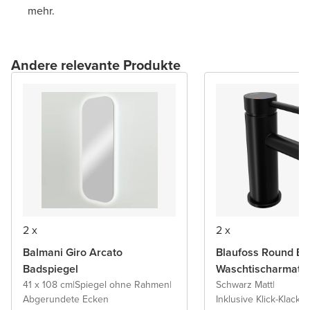
mehr.
Andere relevante Produkte
2 x
2 x
Balmani Giro Arcato
Blaufoss Round Ec
Badspiegel
Waschtischarmatu
41 x 108 cm
|
Spiegel ohne Rahmen
|
Schwarz Matt
|
Abgerundete Ecken
Inklusive Klick-Klack A