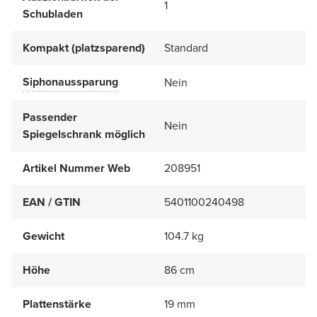
1
Schubladen
Kompakt (platzsparend)
Standard
Siphonaussparung
Nein
Passender
Nein
Spiegelschrank möglich
Artikel Nummer Web
208951
EAN / GTIN
5401100240498
Gewicht
104.7 kg
Höhe
86 cm
Plattenstärke
19 mm