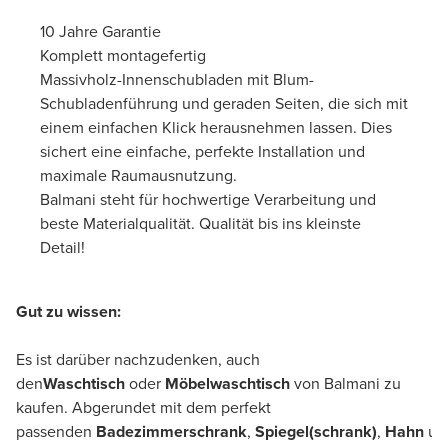
10 Jahre Garantie
Komplett montagefertig
Massivholz-Innenschubladen mit Blum-
Schubladenführung und geraden Seiten, die sich mit
einem einfachen Klick herausnehmen lassen. Dies
sichert eine einfache, perfekte Installation und
maximale Raumausnutzung.
Balmani steht für hochwertige Verarbeitung und
beste Materialqualität. Qualität bis ins kleinste
Detail!
Gut zu wissen:
Es ist darüber nachzudenken, auch
den
Waschtisch
oder
Möbelwaschtisch
von Balmani zu
kaufen. Abgerundet mit dem perfekt
passenden
Badezimmerschrank
,
Spiegel(schrank)
,
Hahn
u