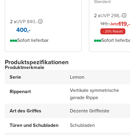
Standard
2 x
UVP 298,-
2 x
UVP 840,-
119,-
149,-
Jetzt
400,-
- 20% Rabatt
Sofort lieferbar
Sofort lieferbar
Produktspezifikationen
Produktmerkmale
Serie
Lemon
Vertikale symmetrische
Rippenart
gerade Rippe
Art des Griffes
Dezente Griffleiste
Türen und Schubladen
Schubladen