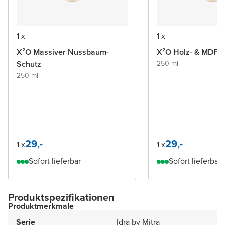
1 x
1 x
X²O Massiver Nussbaum-
X²O Holz- & MDF
Schutz
250 ml
250 ml
29,-
29,-
1 x
1 x
Sofort lieferbar
Sofort lieferbar
Produktspezifikationen
Produktmerkmale
Serie
Idra by Mitra