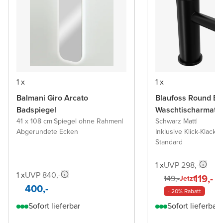
1 x
1 x
Balmani Giro Arcato
Blaufoss Round Ec
Badspiegel
Waschtischarmatu
41 x 108 cm
|
Spiegel ohne Rahmen
|
Schwarz Matt
|
Abgerundete Ecken
Inklusive Klick-Klack A
Standard
1 x
UVP 298,-
1 x
UVP 840,-
119,-
149,-
Jetzt
400,-
- 20% Rabatt
Sofort lieferbar
Sofort lieferbar