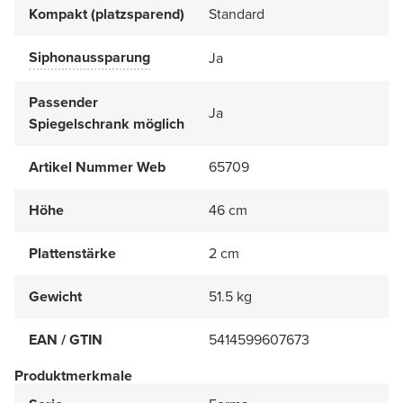
Kompakt (platzsparend)
Standard
Siphonaussparung
Ja
Passender
Ja
Spiegelschrank möglich
Artikel Nummer Web
65709
Höhe
46 cm
Plattenstärke
2 cm
Gewicht
51.5 kg
EAN / GTIN
5414599607673
Produktmerkmale