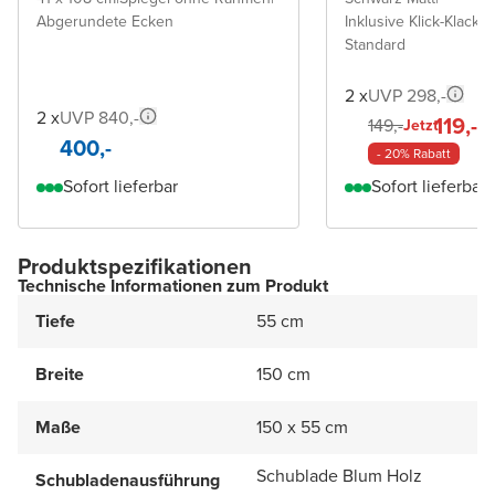
Abgerundete Ecken
Inklusive Klick-Klack A
Standard
2 x
UVP 298,-
2 x
UVP 840,-
119,-
149,-
Jetzt
400,-
- 20% Rabatt
Sofort lieferbar
Sofort lieferbar
Produktspezifikationen
Technische Informationen zum Produkt
Tiefe
55 cm
Breite
150 cm
Maße
150 x 55 cm
Schublade Blum Holz
Schubladenausführung