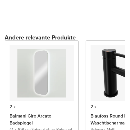
Andere relevante Produkte
2 x
2 x
Balmani Giro Arcato
Blaufoss Round Ec
Badspiegel
Waschtischarmatu
41 x 108 cm
|
Spiegel ohne Rahmen
|
Schwarz Matt
|