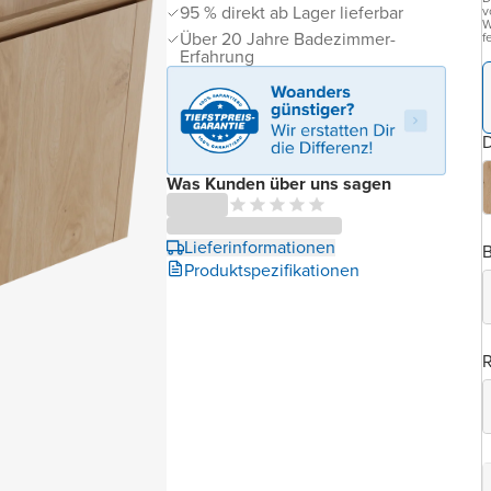
95 % direkt ab Lager lieferbar
v
W
Über 20 Jahre Badezimmer-
f
Erfahrung
D
Was Kunden über uns sagen
Lieferinformationen
B
Produktspezifikationen
R