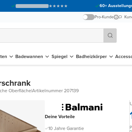
60+ Ausstellungs
Pro-Kunde
Kun
tten
Badewannen
Spiegel
Badheizkörper
Accesso
rschrank
ache Oberfläche
|
Artikelnummer 207139
U
Deine Vorteile
P
10 Jahre Garantie
D