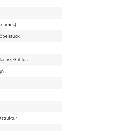
schrank)
öbelstück
ache, Grifflos
gn
tstruktur