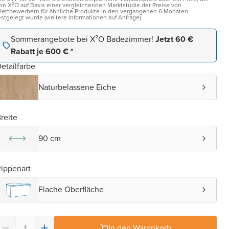
on X²O auf Basis einer vergleichenden Marktstudie der Preise von
ettbewerbern für ähnliche Produkte in den vergangenen 6 Monaten
estgelegt wurde (weitere Informationen auf Anfrage)
Sommerangebote bei X²O Badezimmer!
Jetzt 60 €
Rabatt je 600 € *
etailfarbe
Naturbelassene Eiche
reite
90 cm
ippenart
Flache Oberfläche
In den Warenkorb