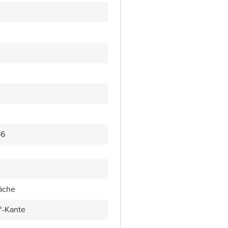
56
äche
5°-Kante