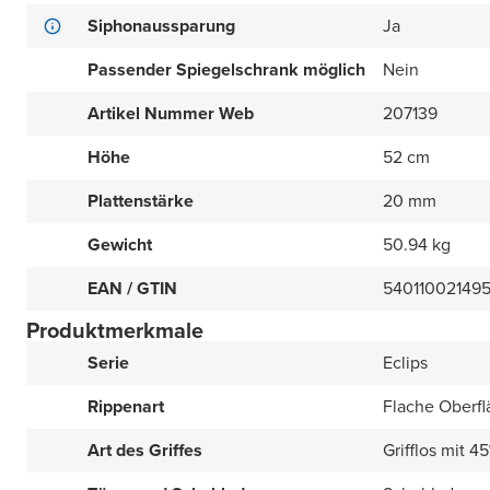
Siphonaussparung
Ja
Passender Spiegelschrank möglich
Nein
Artikel Nummer Web
207139
Höhe
52 cm
Plattenstärke
20 mm
Gewicht
50.94 kg
EAN / GTIN
54011002149
Produktmerkmale
Serie
Eclips
Rippenart
Flache Oberfl
Art des Griffes
Grifflos mit 4