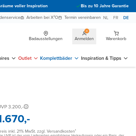
räume voller Inspiration
Bis zu 10 Jahre Garantie
denservice
Arbeiten bei X²O
Termin vereinbaren
NL
FR
DE
Badausstellungen
Anmelden
Warenkorb
ires
Outlet
Komplettbäder
Inspiration & Tipps
VP 3.200,-
1.670,-
reis inkl. 21% MwSt. zzgl. Versandkosten¹
ie UVP ist der vom Lieferanten empfohlene Verkaufspreis oder ein Preis, der