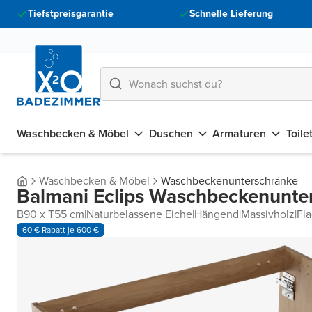
Tiefstpreisgarantie
Schnelle Lieferung
Waschbecken & Möbel
Duschen
Armaturen
Toile
Waschbecken & Möbel
Waschbeckenunterschränke
Balmani Eclips Waschbeckenunte
B90 x T55 cm
|
Naturbelassene Eiche
|
Hängend
|
Massivholz
|
Fl
60 € Rabatt je 600 €