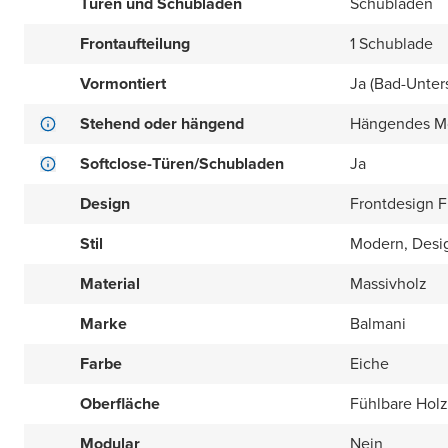
Türen und Schubladen
Schubladen
Frontaufteilung
1 Schublade
Vormontiert
Ja (Bad-Unter
Stehend oder hängend
Hängendes M
Softclose-Türen/Schubladen
Ja
Design
Frontdesign Fl
Stil
Modern, Desi
Material
Massivholz
Marke
Balmani
Farbe
Eiche
Oberfläche
Fühlbare Holz
Modular
Nein