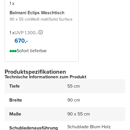
1 x
Balmani Eclips Waschtisch
90 x 55 cm
|
Weiß matt
|
Solid Surface
1 x
UVP 1.300,-
670,-
Sofort lieferbar
Produktspezifikationen
Technische Informationen zum Produkt
Tiefe
55 cm
Breite
90 cm
Maße
90 x 55 cm
Schublade Blum Holz
Schubladenausführung