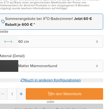
on X²O auf Basis einer vergleichenden Marktstudie der Preise von
ettbewerbern für ähnliche Produkte in den vergangenen 6 Monaten
estgelegt wurde (weitere Informationen auf Anfrage)
Sommerangebote bei X²O Badezimmer!
Jetzt 60 €
Rabatt je 600 € *
reite
60 cm
aterial (Detail)
Matter Marmorverbund
Auch in anderen Konfigurationen
In den Warenkorb
oder