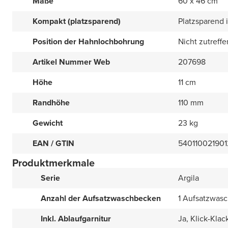
Maße
60 x 46 cm
Kompakt (platzsparend)
Platzsparend i
Position der Hahnlochbohrung
Nicht zutreff
Artikel Nummer Web
207698
Höhe
11 cm
Randhöhe
110 mm
Gewicht
23 kg
EAN / GTIN
540110021901
Produktmerkmale
Serie
Argila
Anzahl der Aufsatzwaschbecken
1 Aufsatzwas
Inkl. Ablaufgarnitur
Ja, Klick-Klac