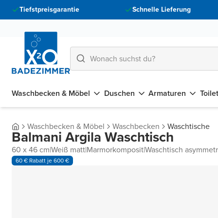
Tiefstpreisgarantie
Schnelle Lieferung
Waschbecken & Möbel
Duschen
Armaturen
Toile
Waschbecken & Möbel
Waschbecken
Waschtische
Balmani Argila Waschtisch
60 x 46 cm
|
Weiß matt
|
Marmorkomposit
|
Waschtisch asymmetri
60 € Rabatt je 600 €