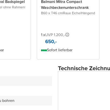
val Badspiegel
Balmani Mitra Compact
el ohne Rahmen
|
Waschbeckenunterschrank
B60 x T46 cm
|
Raue Eiche
|
Hängend
1 x
UVP 1.200,-
650,-
bar
Sofort lieferbar
Technische Zeichn
zu bohren