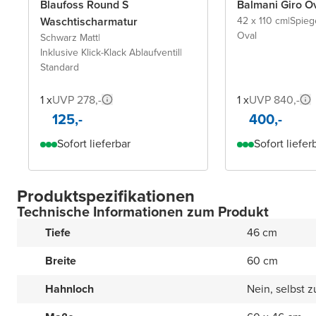
Blaufoss Round S
Balmani Giro O
Waschtischarmatur
42 x 110 cm
|
Spieg
Oval
Schwarz Matt
|
Inklusive Klick-Klack Ablaufventil
|
Standard
1 x
UVP 278,-
1 x
UVP 840,-
125,-
400,-
Sofort lieferbar
Sofort liefer
Produktspezifikationen
Technische Informationen zum Produkt
Tiefe
46 cm
Breite
60 cm
Hahnloch
Nein, selbst 