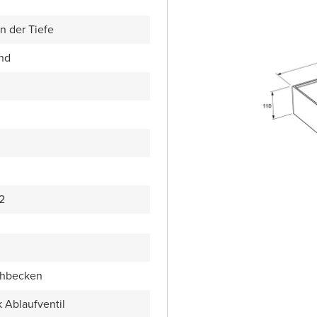
n der Tiefe
end
2
chbecken
k Ablaufventil