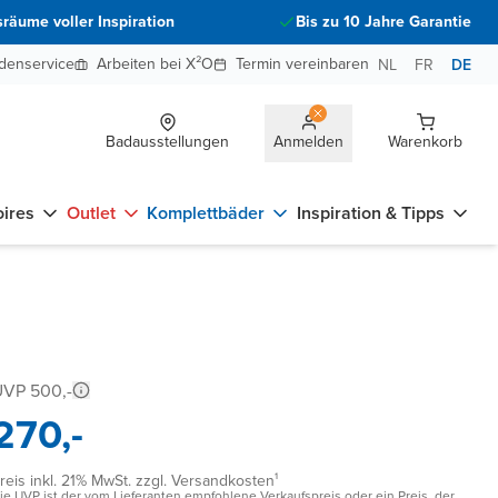
räume voller Inspiration
Bis zu 10 Jahre Garantie
denservice
Arbeiten bei X²O
Termin vereinbaren
NL
FR
DE
Badausstellungen
Anmelden
Warenkorb
ires
Outlet
Komplettbäder
Inspiration & Tipps
UVP 500,-
270,-
reis inkl. 21% MwSt. zzgl. Versandkosten¹
ie UVP ist der vom Lieferanten empfohlene Verkaufspreis oder ein Preis, der