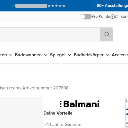
60+ Ausstellungs
Pro-Kunde
Kun
tten
Badewannen
Spiegel
Badheizkörper
Accesso
sch rechts
|
Artikelnummer 207698
Deine Vorteile
P
10 Jahre Garantie
D