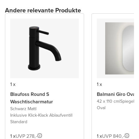
Andere relevante Produkte
1 x
1 x
Blaufoss Round S
Balmani Giro Oval
Waschtischarmatur
42 x 110 cm
|
Spiegel 
Oval
Schwarz Matt
|
Inklusive Klick-Klack Ablaufventil
|
Standard
1 x
UVP 278,-
1 x
UVP 840,-