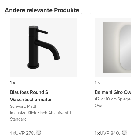
Andere relevante Produkte
1 x
1 x
Blaufoss Round S
Balmani Giro Oval
Waschtischarmatur
42 x 110 cm
|
Spiegel 
Oval
Schwarz Matt
|
Inklusive Klick-Klack Ablaufventil
|
Standard
1 x
UVP 278,-
1 x
UVP 840,-