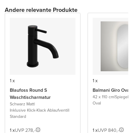
Andere relevante Produkte
1 x
1 x
Blaufoss Round S
Balmani Giro Oval
Waschtischarmatur
42 x 110 cm
|
Spiegel 
Oval
Schwarz Matt
|
Inklusive Klick-Klack Ablaufventil
|
Standard
1 x
UVP 278,-
1 x
UVP 840,-