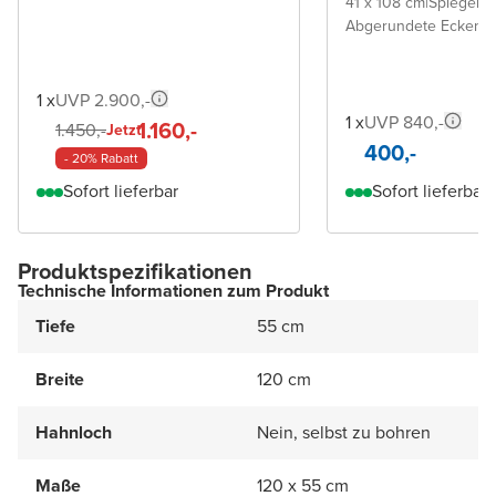
41 x 108 cm
|
Spiegel 
Abgerundete Ecken
1 x
UVP 2.900,-
1 x
UVP 840,-
1.160,-
1.450,-
Jetzt
400,-
- 20% Rabatt
Sofort lieferbar
Sofort lieferbar
Produktspezifikationen
Technische Informationen zum Produkt
Tiefe
55 cm
Breite
120 cm
Hahnloch
Nein, selbst zu bohren
Maße
120 x 55 cm