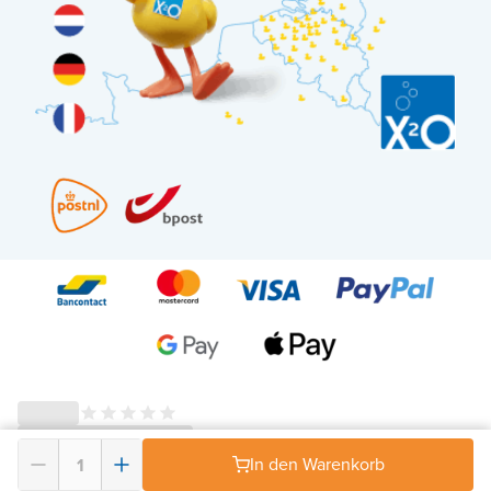
In den Warenkorb
© 2026 - X²O Badezimmer – USt-IdNr: BE0627.861.895-
AGB Widerrufsrecht
-
Datenschutz
-
Impressum