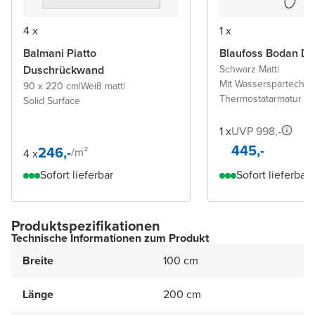
4 x
1 x
Balmani Piatto
Blaufoss Bodan D
Duschrückwand
Schwarz Matt
|
Mit Wasserspartechno
90 x 220 cm
|
Weiß matt
|
Thermostatarmatur
Solid Surface
1 x
UVP 998,-
445,-
246,-
/
m²
4 x
Sofort lieferbar
Sofort lieferbar
Produktspezifikationen
Technische Informationen zum Produkt
Breite
100 cm
Länge
200 cm