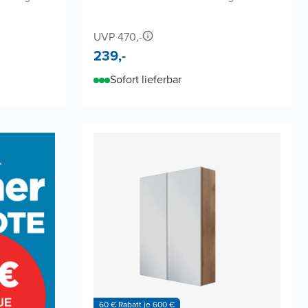
UVP 470,-
239,-
Sofort lieferbar
60 € Rabatt je 600 €