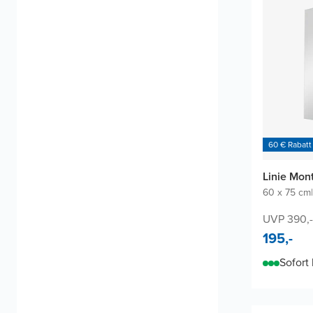
60 € Rabatt
Linie Mon
60 x 75 cm
|
UVP 390,-
195,-
Sofort 