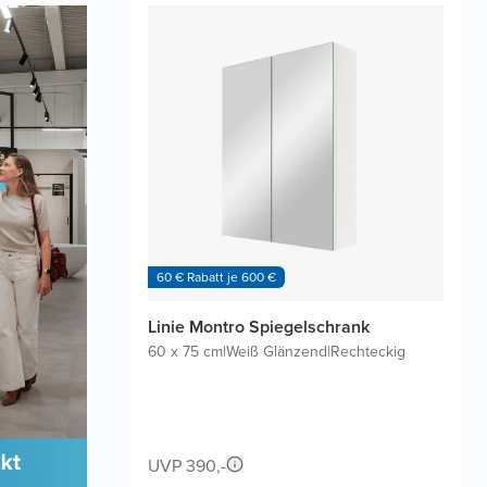
60 € Rabatt je 600 €
Linie Montro Spiegelschrank
60 x 75 cm
|
Weiß Glänzend
|
Rechteckig
UVP 390,-