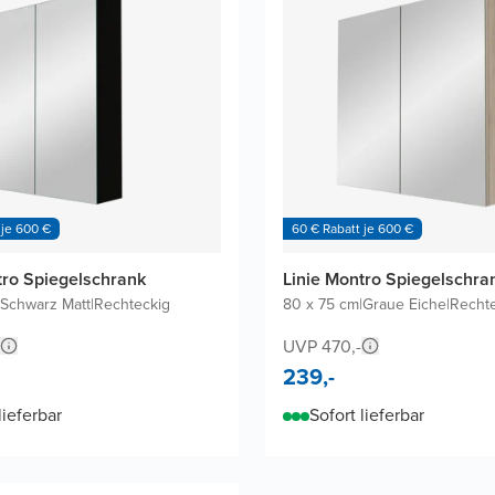
 je 600 €
60 € Rabatt je 600 €
tro Spiegelschrank
Linie Montro Spiegelschra
Schwarz Matt
|
Rechteckig
80 x 75 cm
|
Graue Eiche
|
Recht
UVP 470,-
239,-
lieferbar
Sofort lieferbar