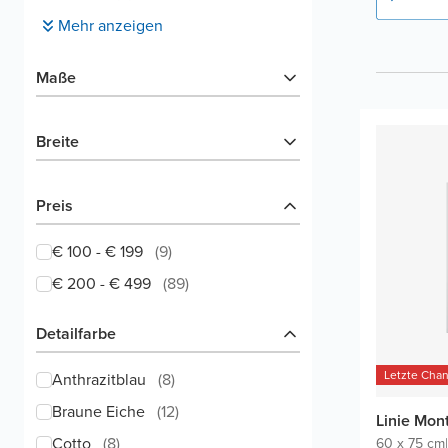
Mehr anzeigen
Maße
Breite
Preis
€ 100 - € 199
(
9
)
€ 200 - € 499
(
89
)
Detailfarbe
Letzte Cha
Anthrazitblau
(
8
)
Braune Eiche
(
12
)
Linie Mon
Cotto
(
8
)
60 x 75 cm
|