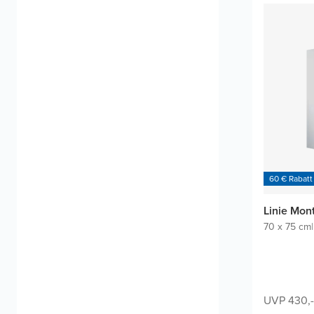
60 € Rabatt
Linie Mon
70 x 75 cm
|
UVP 430,-