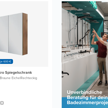
 je 600 €
tro Spiegelschrank
Braune Eiche
|
Rechteckig