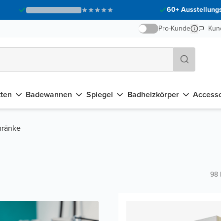
60+ Ausstellungs
Pro-Kunde
Kun
tten
Badewannen
Spiegel
Badheizkörper
Accesso
hränke
98