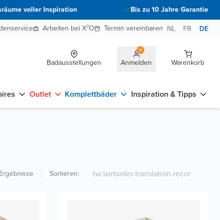
räume voller Inspiration
Bis zu 10 Jahre Garantie
denservice
Arbeiten bei X²O
Termin vereinbaren
NL
FR
DE
Badausstellungen
Anmelden
Warenkorb
ires
Outlet
Komplettbäder
Inspiration & Tipps
Ergebnisse
Sortieren
: