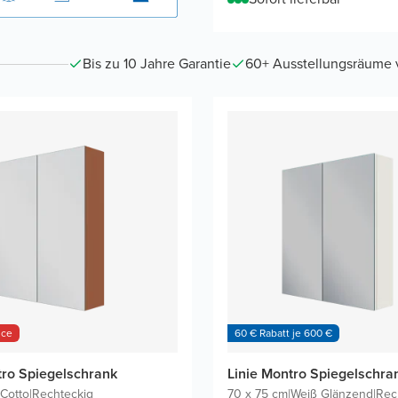
Bis zu 10 Jahre Garantie
60+ Ausstellungsräume vo
nce
60 € Rabatt je 600 €
tro Spiegelschrank
Linie Montro Spiegelschra
Cotto
|
Rechteckig
70 x 75 cm
|
Weiß Glänzend
|
Rec