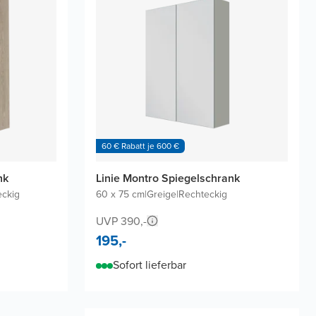
60 € Rabatt je 600 €
nk
Linie Montro Spiegelschrank
eckig
60 x 75 cm
|
Greige
|
Rechteckig
UVP 390,-
195,-
Sofort lieferbar