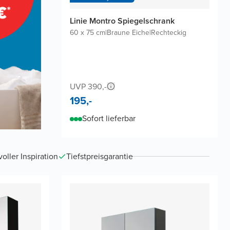
Linie Montro Spiegelschrank
60 x 75 cm
|
Braune Eiche
|
Rechteckig
UVP 390,-
195,-
Sofort lieferbar
ller Inspiration
Tiefstpreisgarantie