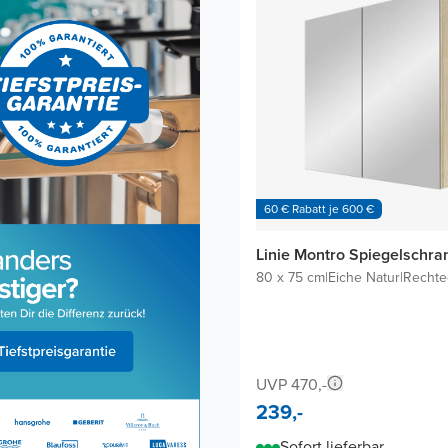
60 € Rabatt je 600 €
Linie Montro Spiegelschra
80 x 75 cm
|
Eiche Natur
|
Rechte
UVP 470,-
239,-
Sofort lieferbar