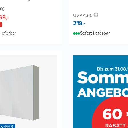
UVP 430,-
65,-
219,-
lieferbar
Sofort lieferbar
 je 600 €