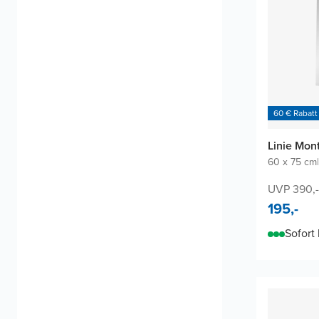
60 € Rabatt
Linie Mon
60 x 75 cm
|
UVP 390,-
195,-
Sofort 