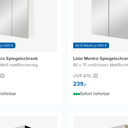
 je 600 €
60 € Rabatt je 600 €
tro Spiegelschrank
Linie Montro Spiegelschra
Weiß matt
|
Rechteckig
80 x 75 cm
|
Schwarz Matt
|
Recht
UVP 470,-
239,-
lieferbar
Sofort lieferbar