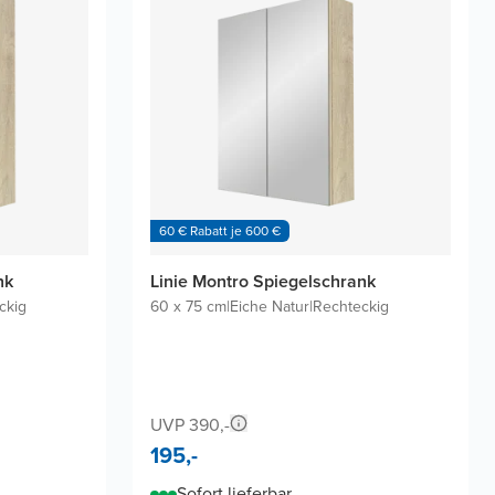
60 € Rabatt je 600 €
nk
Linie Montro Spiegelschrank
ckig
60 x 75 cm
|
Eiche Natur
|
Rechteckig
UVP 390,-
195,-
Sofort lieferbar