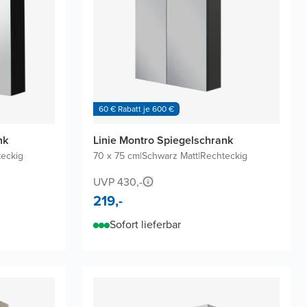
60 € Rabatt je 600 €
nk
Linie Montro Spiegelschrank
eckig
70 x 75 cm
|
Schwarz Matt
|
Rechteckig
UVP 430,-
219,-
Sofort lieferbar