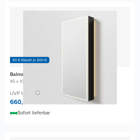
60 € Rabatt je 600 €
Balmani Mara Spiegelschrank
45 x 100 cm
|
Schwarz Matt
|
Rechteckig
UVP 1.240,-
660,-
Sofort lieferbar