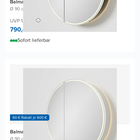
Balmani Mara Spiegelschrank
Ø 90 cm
|
Schwarz Matt
|
Rund
UVP 1.500,-
790,-
Sofort lieferbar
60 € Rabatt je 600 €
Balmani Mara Spiegelschrank
Ø 90 cm
|
Weiβ matt
|
Rund