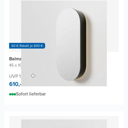
60 € Rabatt je 600 €
Balmani Mara Spiegelschrank
45 x 100 cm
|
Schwarz Matt
|
Oval
UVP 1.160,-
610,-
Sofort lieferbar