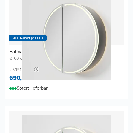
60 € Rabatt je 600 €
Balmani Mara Spiegelschrank
Ø 60 cm
|
Schwarz Matt
|
Rund
UVP 1.300,-
690,-
Sofort lieferbar