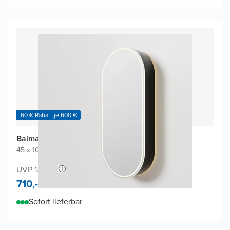
60 € Rabatt je 600 €
Balmani Mara Spiegelschrank
45 x 100 cm
|
Schwarz Matt
|
Oval
UVP 1.360,-
710,-
Sofort lieferbar