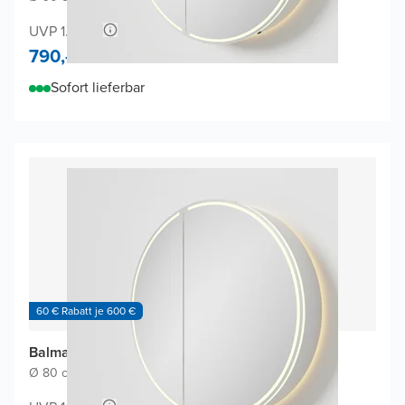
UVP 1.500,-
790,-
Sofort lieferbar
60 € Rabatt je 600 €
Balmani Mara Spiegelschrank
Ø 80 cm
|
Weiβ matt
|
Rund