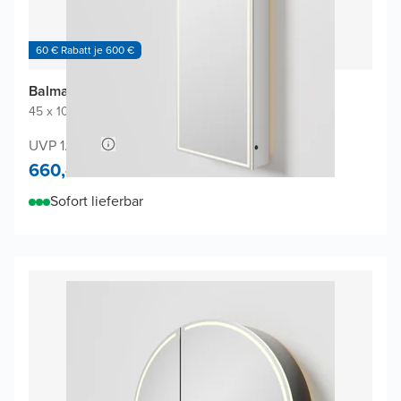
60 € Rabatt je 600 €
Balmani Mara Spiegelschrank
45 x 100 cm
|
Weiβ matt
|
Rechteckig
UVP 1.240,-
660,-
Sofort lieferbar