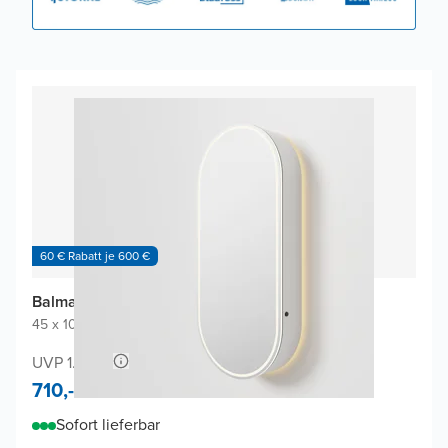
60 € Rabatt je 600 €
Balmani Mara Spiegelschrank
45 x 100 cm
|
Weiβ matt
|
Oval
UVP 1.360,-
710,-
Sofort lieferbar