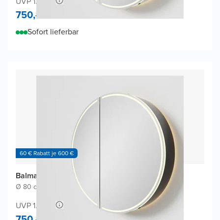
UVP 1.420,-
750,-
Sofort lieferbar
60 € Rabatt je 600 €
Balmani Mara Spiegelschrank
Ø 80 cm
|
Schwarz Matt
|
Rund
UVP 1.420,-
750,-