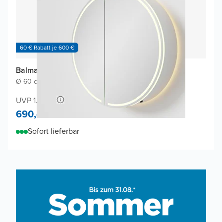
60 € Rabatt je 600 €
Balmani Mara Spiegelschrank
Ø 60 cm
|
Weiβ matt
|
Rund
UVP 1.300,-
690,-
Sofort lieferbar