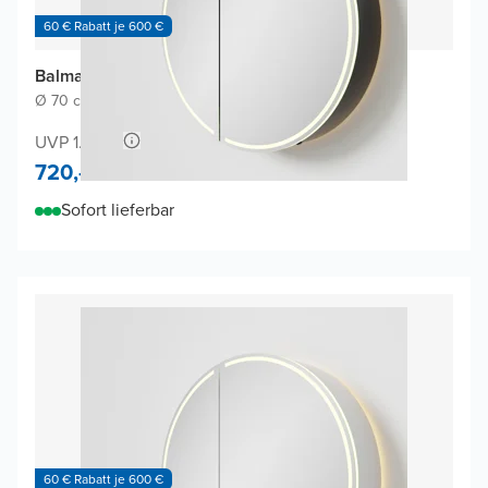
60 € Rabatt je 600 €
Balmani Mara Spiegelschrank
Ø 70 cm
|
Schwarz Matt
|
Rund
UVP 1.360,-
720,-
Sofort lieferbar
60 € Rabatt je 600 €