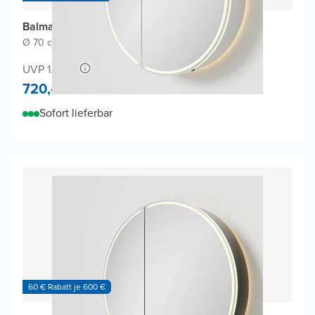
Balmani Mara Spiegelschrank
Ø 70 cm
|
Weiβ matt
|
Rund
UVP 1.360,-
720,-
Sofort lieferbar
60 € Rabatt je 600 €