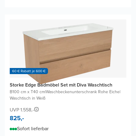
60 € Rabatt je 600 €
Storke Edge Badmöbel Set mit Diva Waschtisch
B100 cm x T40 cm
|
Waschbeckenunterschrank Rohe Eiche
|
Waschtisch in Weiß
UVP 1.558,-
825,-
Sofort lieferbar