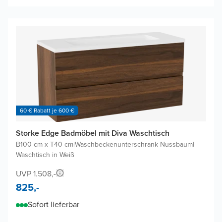
60 € Rabatt je 600 €
Storke Edge Badmöbel mit Diva Waschtisch
B100 cm x T40 cm
|
Waschbeckenunterschrank Nussbaum
|
Waschtisch in Weiß
UVP 1.508,-
825,-
Sofort lieferbar