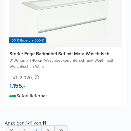
60 € Rabatt je 600 €
Storke Edge Badmöbel Set mit Mata Waschtisch
B100 cm x T40 cm
|
Waschbeckenunterschrank Weiß matt
|
Waschtisch in Weiß
UVP 2.020,-
1.155,-
Sofort lieferbar
Anzeigen
1
-
11
von
11
1