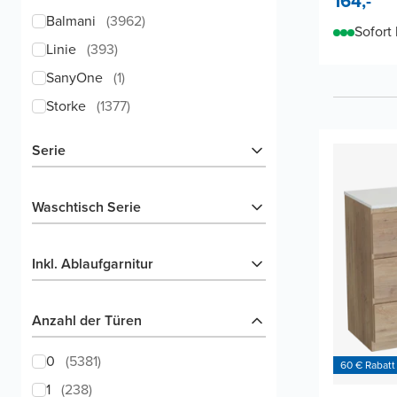
164,-
Balmani
(
3962
)
Sofort 
Linie
(
393
)
SanyOne
(
1
)
Storke
(
1377
)
Serie
Waschtisch Serie
Inkl. Ablaufgarnitur
Anzahl der Türen
0
(
5381
)
60 € Rabatt
1
(
238
)