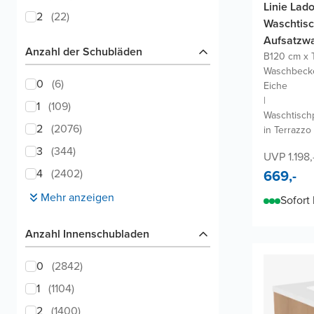
Linie Lad
2
(
22
)
Waschtisc
Aufsatzw
Anzahl der Schubläden
B120 cm x 
Waschbecke
0
(
6
)
Eiche
|
1
(
109
)
Waschtisch
2
(
2076
)
in Terrazzo
3
(
344
)
UVP 1.198,
4
(
2402
)
669,-
Mehr anzeigen
Sofort 
Anzahl Innenschubladen
0
(
2842
)
1
(
1104
)
2
(
1400
)