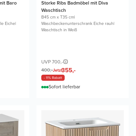
mit Baro
Storke Ribs Badmöbel mit Diva
Waschtisch
B45 cm x T35 cm
|
le Eiche
|
Waschbeckenunterschrank Eiche rauh
|
Waschtisch in Weiß
UVP 700,-
355,-
400,-
Jetzt
- 11% Rabatt
Sofort lieferbar