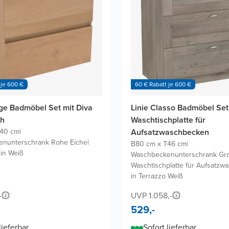
 je 600 €
60 € Rabatt je 600 €
ge Badmöbel Set mit Diva
Linie Classo Badmöbel Set
ch
Waschtischplatte für
T40 cm
|
Aufsatzwaschbecken
nunterschrank Rohe Eiche
|
B80 cm x T46 cm
|
 in Weiß
Waschbeckenunterschrank Gra
Waschtischplatte für Aufsatz
in Terrazzo Weiß
-
UVP 1.058,-
529,-
lieferbar
Sofort lieferbar