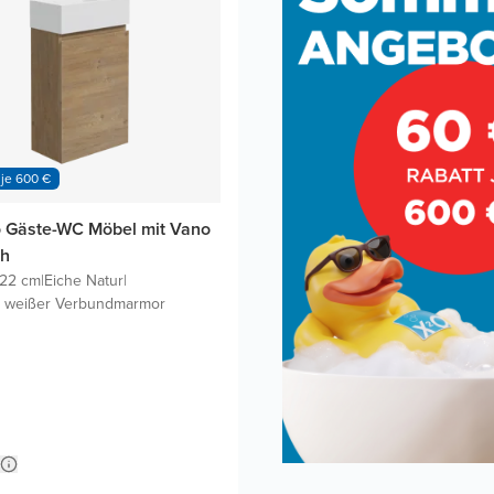
 je 600 €
o Gäste-WC Möbel mit Vano
ch
T22 cm
|
Eiche Natur
|
 weißer Verbundmarmor