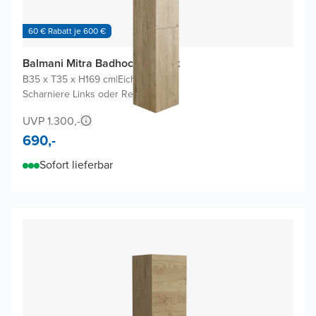
60 € Rabatt je 600 €
Balmani Mitra Badhochschrank
B35 x T35 x H169 cm
|
Eiche rauh
|
Scharniere Links oder Rechts
UVP 1.300,-
690,-
Sofort lieferbar