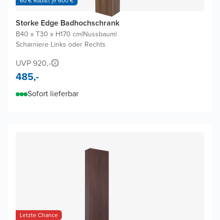
60 € Rabatt je 600 €
Storke Edge Badhochschrank
B40 x T30 x H170 cm
|
Nussbaum
|
Scharniere Links oder Rechts
UVP 920,-
485,-
Sofort lieferbar
Letzte Chance