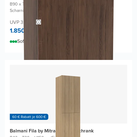
B90 x T32 x H130 cm
|
Amerikanischer Nussbaum
|
Scharniere Links und Rechts
UVP 3.600,-
1.850,-
Sofort lieferbar
60 € Rabatt je 600 €
Balmani Fila by Mitra Badhochschrank