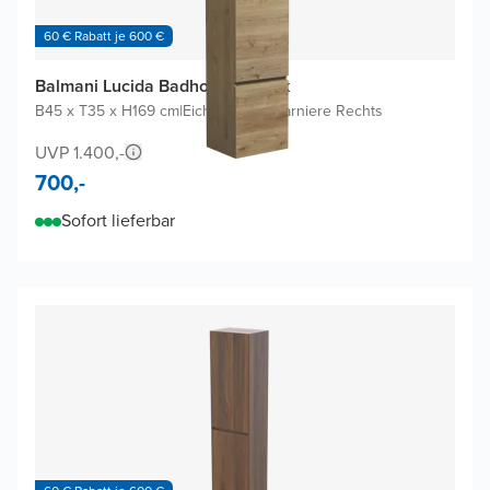
60 € Rabatt je 600 €
Balmani Lucida Badhochschrank
B45 x T35 x H169 cm
|
Eiche rauh
|
Scharniere Rechts
UVP 1.400,-
700,-
Sofort lieferbar