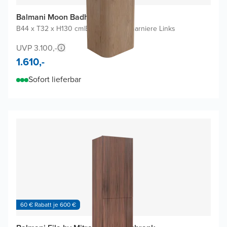
Balmani Moon Badhochschrank
B44 x T32 x H130 cm
|
Eiche Natur
|
Scharniere Links
UVP 3.100,-
1.610,-
Sofort lieferbar
60 € Rabatt je 600 €