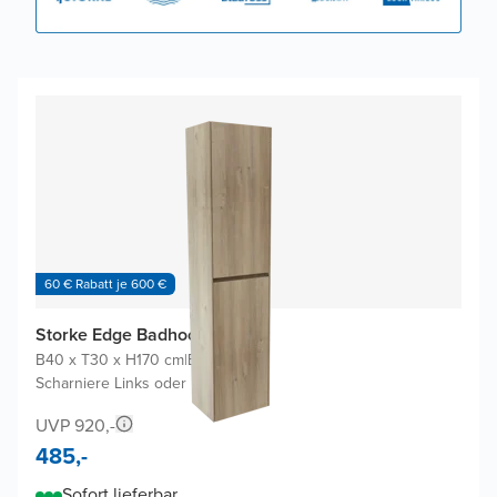
60 € Rabatt je 600 €
Storke Edge Badhochschrank
B40 x T30 x H170 cm
|
Eiche rauh
|
Scharniere Links oder Rechts
UVP 920,-
485,-
Sofort lieferbar