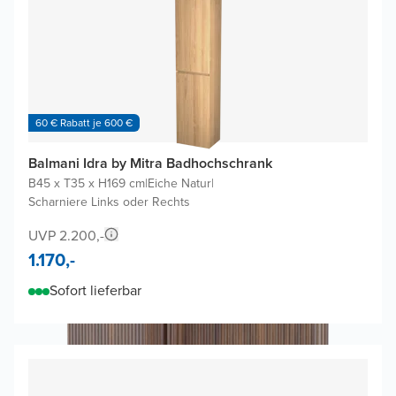
60 € Rabatt je 600 €
Balmani Idra by Mitra Badhochschrank
B45 x T35 x H169 cm
|
Eiche Natur
|
Scharniere Links oder Rechts
UVP 2.200,-
1.170,-
Sofort lieferbar