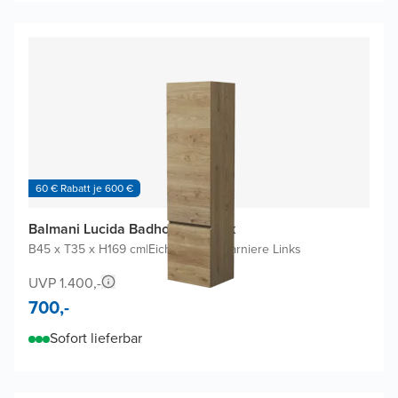
60 € Rabatt je 600 €
Balmani Lucida Badhochschrank
B45 x T35 x H169 cm
|
Eiche rauh
|
Scharniere Links
UVP 1.400,-
700,-
Sofort lieferbar