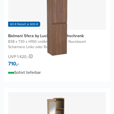
60 € Rabatt je 600 €
Balmani Sfera by Lucida Badhochschrank
B38 x T30 x H150 cm
|
Amerikanischer Nussbaum
|
Scharniere Links oder Rechts
UVP 1.420,-
710,-
Sofort lieferbar