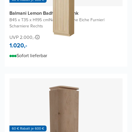
Balmani Lemon Badhochschrank
B45 x T35 x H195 cm
|
Naturbelassene Eiche Furnier
|
Scharniere Rechts
UVP 2.000,-
1.020,-
Sofort lieferbar
60 € Rabatt je 600 €