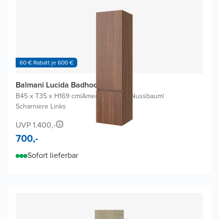
60 € Rabatt je 600 €
Balmani Lucida Badhochschrank
B45 x T35 x H169 cm
|
Amerikanischer Nussbaum
|
Scharniere Links
UVP 1.400,-
700,-
Sofort lieferbar