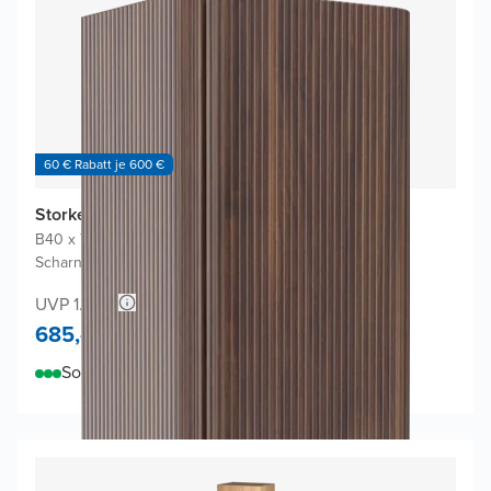
60 € Rabatt je 600 €
Storke Soft Badhochschrank
B40 x T35 x H170 cm
|
Nussbaum
|
Scharniere Links oder Rechts
UVP 1.180,-
685,-
Sofort lieferbar