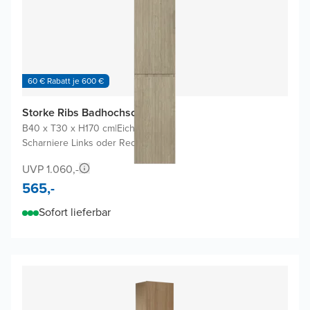
60 € Rabatt je 600 €
Storke Ribs Badhochschrank
B40 x T30 x H170 cm
|
Eiche rauh
|
Scharniere Links oder Rechts
UVP 1.060,-
565,-
Sofort lieferbar