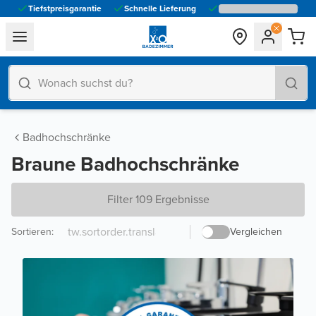
Tiefstpreisgarantie
Schnelle Lieferung
general.navigation.toggle_menu.label
Badhochschränke
Braune Badhochschränke
Filter 109 Ergebnisse
Sortieren
:
Vergleichen