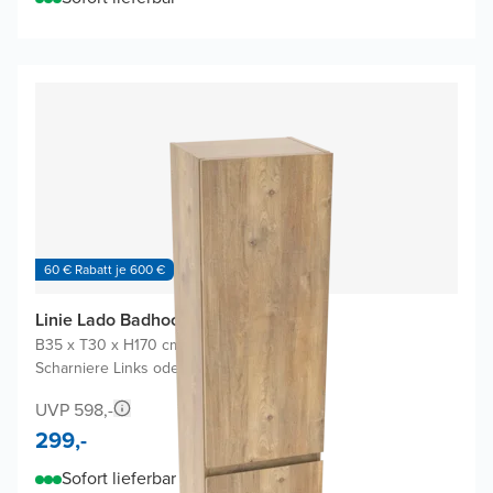
60 € Rabatt je 600 €
Linie Lado Badhochschrank
B35 x T30 x H170 cm
|
Eiche Natur
|
Scharniere Links oder Rechts
UVP 598,-
299,-
Sofort lieferbar