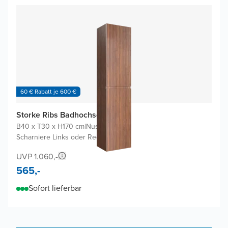
60 € Rabatt je 600 €
Storke Ribs Badhochschrank
B40 x T30 x H170 cm
|
Nussbaum
|
Scharniere Links oder Rechts
UVP 1.060,-
565,-
Sofort lieferbar