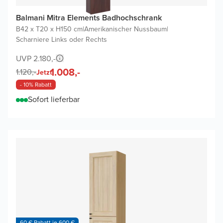
Balmani Mitra Elements Badhochschrank
B42 x T20 x H150 cm
|
Amerikanischer Nussbaum
|
Scharniere Links oder Rechts
UVP 2.180,-
1.008,-
1.120,-
Jetzt
- 10% Rabatt
Sofort lieferbar
60 € Rabatt je 600 €