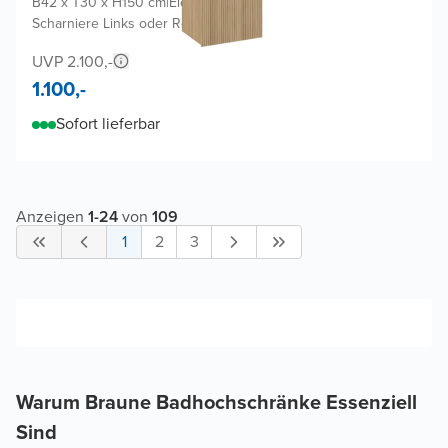
B42 x T30 x H150 cm
|
Eiche Natur
|
Scharniere Links oder Rechts
UVP 2.100,-
1.100,-
Sofort lieferbar
Anzeigen
1
-
24
von
109
1
2
3
Warum Braune Badhochschränke Essenziell
Sind