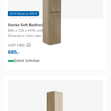
60 € Rabatt je 600 €
Storke Soft Badhochschrank
B40 x T35 x H170 cm
|
Eiche rauh
|
Scharniere Links oder Rechts
UVP 1.180,-
685,-
Sofort lieferbar