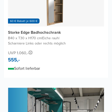
60 € Rabatt je 600 €
Storke Edge Badhochschrank
B40 x T30 x H170 cm
|
Eiche rauh
|
Scharniere Links oder rechts möglich
UVP 1.060,-
555,-
Sofort lieferbar