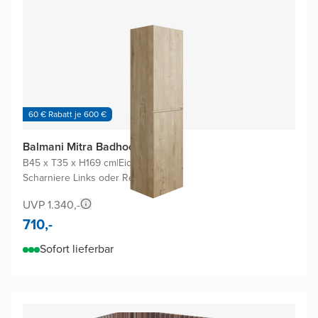
60 € Rabatt je 600 €
Balmani Mitra Badhochschrank
B45 x T35 x H169 cm
|
Eiche rauh
|
Scharniere Links oder Rechts
UVP 1.340,-
710,-
Sofort lieferbar