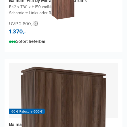
Balmani Fila by Mitra Badhochschrank
B42 x T30 x H150 cm
|
Nussbaum
|
Scharniere Links oder Rechts
UVP 2.600,-
1.370,-
Sofort lieferbar
60 € Rabatt je 600 €
Balmani Eclips Ribs Badhochschrank