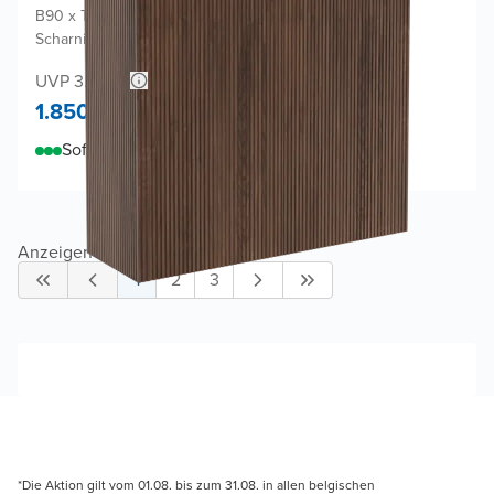
B90 x T32 x H130 cm
|
Amerikanischer Nussbaum
|
Scharniere Links und Rechts
UVP 3.600,-
1.850,-
Sofort lieferbar
Anzeigen
1
-
24
von
129
1
2
3
*Die Aktion gilt vom 01.08. bis zum 31.08. in allen belgischen