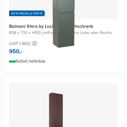
60 € Rabatt je 600 €
Balmani Sfera by Lucida Badhochschrank
B38 x T30 x H150 cm
|
Forest
|
Scharniere Links oder Rechts
UVP 1.900,-
950,-
Sofort lieferbar