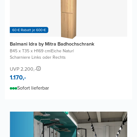
60 € Rabatt je 600 €
Balmani Idra by Mitra Badhochschrank
B45 x T35 x H169 cm
|
Eiche Natur
|
Scharniere Links oder Rechts
UVP 2.200,-
1.170,-
Sofort lieferbar