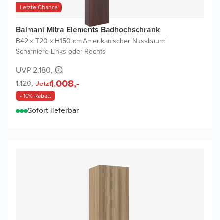
Letzte Chance
Balmani Mitra Elements Badhochschrank
B42 x T20 x H150 cm
|
Amerikanischer Nussbaum
|
Scharniere Links oder Rechts
UVP 2.180,-
1.008,-
1.120,-
Jetzt
- 10% Rabatt
Sofort lieferbar