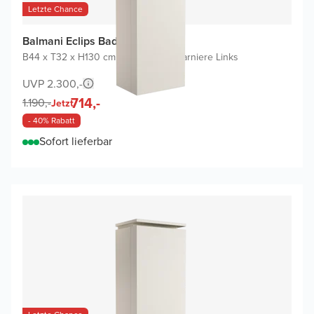
Letzte Chance
Balmani Eclips Badhochschrank
B44 x T32 x H130 cm
|
Sandbeige
|
Scharniere Links
UVP 2.300,-
714,-
1.190,-
Jetzt
- 40% Rabatt
Sofort lieferbar