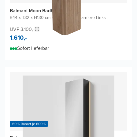
Balmani Moon Badhochschrank
B44 x T32 x H130 cm
|
Eiche Natur
|
Scharniere Links
UVP 3.100,-
1.610,-
Sofort lieferbar
60 € Rabatt je 600 €