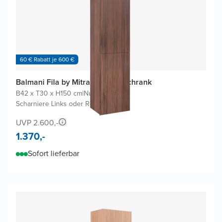
60 € Rabatt je 600 €
Balmani Fila by Mitra Badhochschrank
B42 x T30 x H150 cm
|
Nussbaum
|
Scharniere Links oder Rechts
UVP 2.600,-
1.370,-
Sofort lieferbar