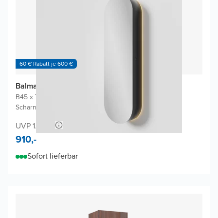
60 € Rabatt je 600 €
Balmani Mara Badhochschrank
B45 x T22 x H160 cm
|
Schwarz Matt
|
Scharniere Links oder rechts möglich
UVP 1.980,-
910,-
Sofort lieferbar