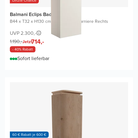
Letzte Chance
Balmani Eclips Badhochschrank
B44 x T32 x H130 cm
|
Sandbeige
|
Scharniere Rechts
UVP 2.300,-
714,-
1.190,-
Jetzt
- 40% Rabatt
Sofort lieferbar
60 € Rabatt je 600 €