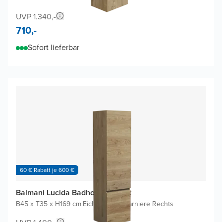
UVP 1.340,-
710,-
Sofort lieferbar
60 € Rabatt je 600 €
Balmani Lucida Badhochschrank
B45 x T35 x H169 cm
|
Eiche rauh
|
Scharniere Rechts