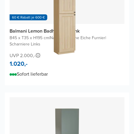
60 € Rabatt je 600 €
Balmani Lemon Badhochschrank
B45 x T35 x H195 cm
|
Naturbelassene Eiche Furnier
|
Scharniere Links
UVP 2.000,-
1.020,-
Sofort lieferbar