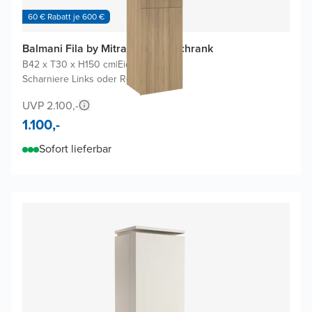
60 € Rabatt je 600 €
Balmani Fila by Mitra Badhochschrank
B42 x T30 x H150 cm
|
Eiche Natur
|
Scharniere Links oder Rechts
UVP 2.100,-
1.100,-
Sofort lieferbar