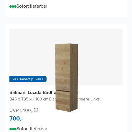
Sofort lieferbar
60 € Rabatt je 600 €
Balmani Lucida Badhochschrank
B45 x T35 x H169 cm
|
Eiche rauh
|
Scharniere Links
UVP 1.400,-
700,-
Sofort lieferbar