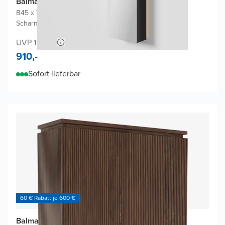
Balmani Mara Badhochschrank
B45 x T22 x H160 cm
|
Schwarz Matt
|
Scharniere Links oder rechts möglich
UVP 1.980,-
910,-
Sofort lieferbar
60 € Rabatt je 600 €
Balmani Eclips Ribs Badhochschrank