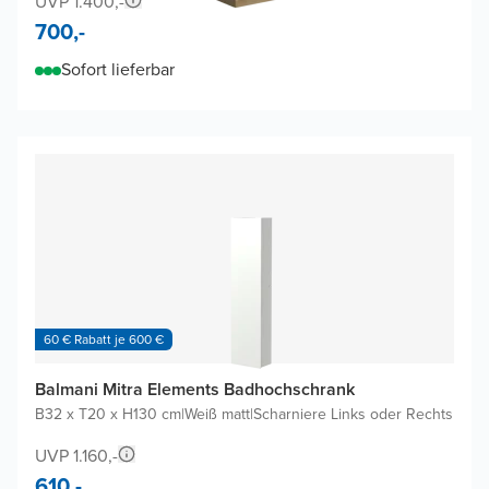
UVP 1.400,-
700,-
Sofort lieferbar
60 € Rabatt je 600 €
Balmani Mitra Elements Badhochschrank
B32 x T20 x H130 cm
|
Weiß matt
|
Scharniere Links oder Rechts
UVP 1.160,-
610,-