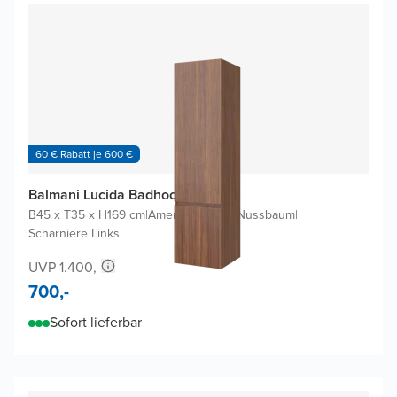
60 € Rabatt je 600 €
Balmani Lucida Badhochschrank
B45 x T35 x H169 cm
|
Amerikanischer Nussbaum
|
Scharniere Links
UVP 1.400,-
700,-
Sofort lieferbar