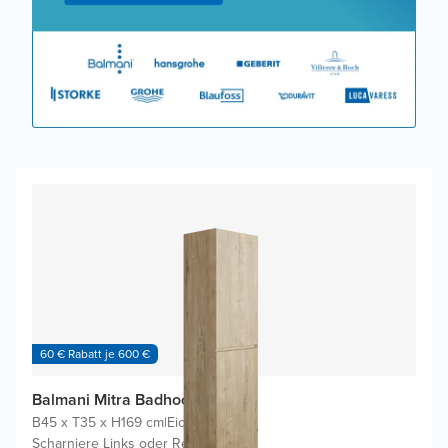
60 € Rabatt je 600 €
Balmani Mitra Badhochschrank
B45 x T35 x H169 cm
|
Eiche rauh
|
Scharniere Links oder Rechts