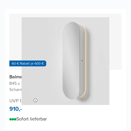
60 € Rabatt je 600 €
Balmani Mara Badhochschrank
B45 x T22 x H160 cm
|
Weiβ matt
|
Scharniere Links oder rechts möglich
UVP 1.980,-
910,-
Sofort lieferbar