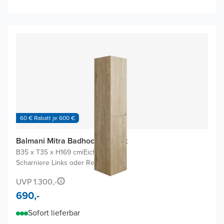
60 € Rabatt je 600 €
Balmani Mitra Badhochschrank
B35 x T35 x H169 cm
|
Eiche rauh
|
Scharniere Links oder Rechts
UVP 1.300,-
690,-
Sofort lieferbar