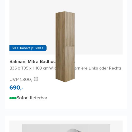
60 € Rabatt je 600 €
Balmani Mitra Badhochschrank
B35 x T35 x H169 cm
|
Wildeiche
|
Scharniere Links oder Rechts
UVP 1.300,-
690,-
Sofort lieferbar