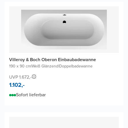
Villeroy & Boch Oberon Einbaubadewanne
190 x 90 cm
|
Weiß Glänzend
|
Doppelbadewanne
UVP 1.672,-
1.102,-
Sofort lieferbar