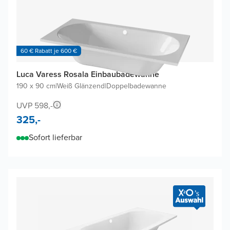
60 € Rabatt je 600 €
Luca Varess Rosala Einbaubadewanne
190 x 90 cm
|
Weiß Glänzend
|
Doppelbadewanne
UVP 598,-
325,-
Sofort lieferbar