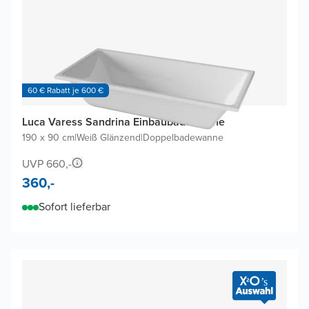
60 € Rabatt je 600 €
Luca Varess Sandrina Einbaubadewanne
190 x 90 cm
|
Weiß Glänzend
|
Doppelbadewanne
UVP 660,-
360,-
Sofort lieferbar