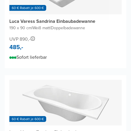
60 € Rabatt je 600 €
Luca Varess Sandrina Einbaubadewanne
190 x 90 cm
|
Weiß matt
|
Doppelbadewanne
UVP 890,-
485,-
Sofort lieferbar
60 € Rabatt je 600 €