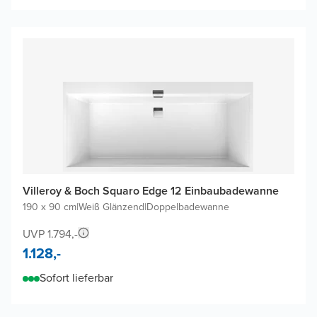
Villeroy & Boch Squaro Edge 12 Einbaubadewanne
190 x 90 cm
|
Weiß Glänzend
|
Doppelbadewanne
UVP 1.794,-
1.128,-
Sofort lieferbar