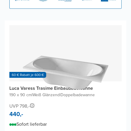
60 € Rabatt je 600 €
Luca Varess Trasime Einbaubadewanne
190 x 90 cm
|
Weiß Glänzend
|
Doppelbadewanne
UVP 798,-
440,-
Sofort lieferbar