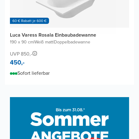
60 € Rabatt je 600 €
Luca Varess Rosala Einbaubadewanne
190 x 90 cm
|
Weiß matt
|
Doppelbadewanne
UVP 850,-
450,-
Sofort lieferbar