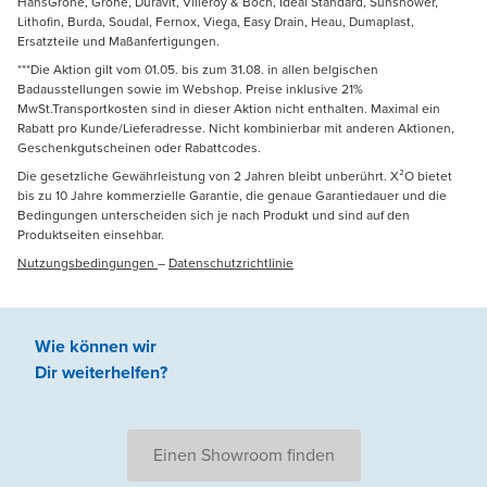
HansGrohe, Grohe, Duravit, Villeroy & Boch, Ideal Standard, Sunshower,
Lithofin, Burda, Soudal, Fernox, Viega, Easy Drain, Heau, Dumaplast,
Ersatzteile und Maßanfertigungen.
***Die Aktion gilt vom 01.05. bis zum 31.08. in allen belgischen
Badausstellungen sowie im Webshop. Preise inklusive 21%
MwSt.Transportkosten sind in dieser Aktion nicht enthalten. Maximal ein
Rabatt pro Kunde/Lieferadresse. Nicht kombinierbar mit anderen Aktionen,
Geschenkgutscheinen oder Rabattcodes.
Die gesetzliche Gewährleistung von 2 Jahren bleibt unberührt. X²O bietet
bis zu 10 Jahre kommerzielle Garantie, die genaue Garantiedauer und die
Bedingungen unterscheiden sich je nach Produkt und sind auf den
Produktseiten einsehbar.
Nutzungsbedingungen
–
Datenschutzrichtlinie
Wie können wir
Dir weiterhelfen
?
Einen Showroom finden