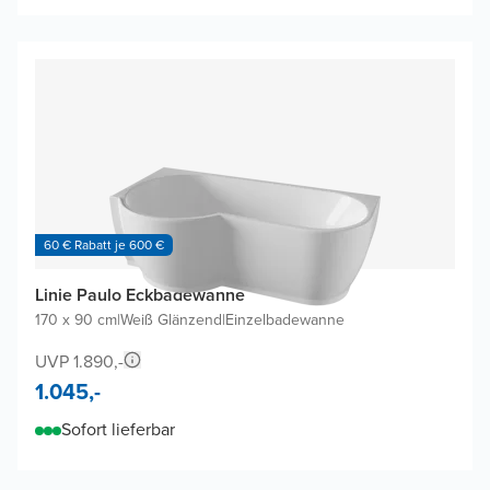
60 € Rabatt je 600 €
Linie Paulo Eckbadewanne
170 x 90 cm
|
Weiß Glänzend
|
Einzelbadewanne
UVP 1.890,-
1.045,-
Sofort lieferbar