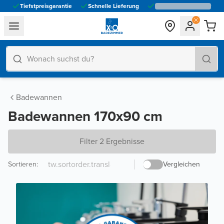
Tiefstpreisgarantie
Schnelle Lieferung
general.navigation.toggle_menu.label
Badewannen
Badewannen 170x90 cm
Filter 2 Ergebnisse
Sortieren
:
Vergleichen