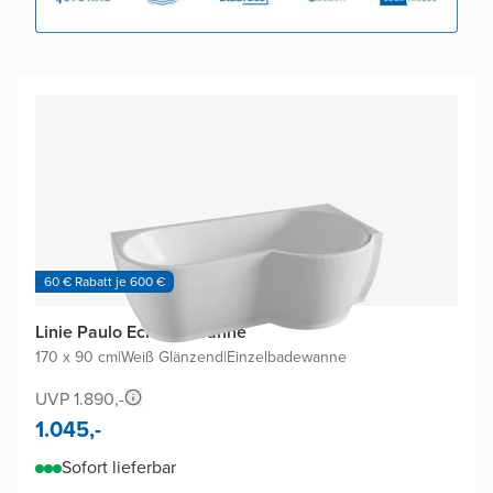
60 € Rabatt je 600 €
Linie Paulo Eckbadewanne
170 x 90 cm
|
Weiß Glänzend
|
Einzelbadewanne
UVP 1.890,-
1.045,-
Sofort lieferbar