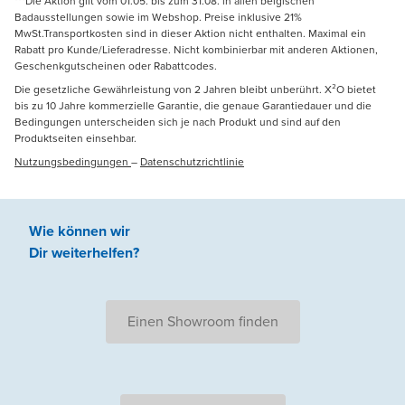
***Die Aktion gilt vom 01.05. bis zum 31.08. in allen belgischen
Badausstellungen sowie im Webshop. Preise inklusive 21%
MwSt.Transportkosten sind in dieser Aktion nicht enthalten. Maximal ein
Rabatt pro Kunde/Lieferadresse. Nicht kombinierbar mit anderen Aktionen,
Geschenkgutscheinen oder Rabattcodes.
Die gesetzliche Gewährleistung von 2 Jahren bleibt unberührt. X²O bietet
bis zu 10 Jahre kommerzielle Garantie, die genaue Garantiedauer und die
Bedingungen unterscheiden sich je nach Produkt und sind auf den
Produktseiten einsehbar.
Nutzungsbedingungen
–
Datenschutzrichtlinie
Wie können wir
Dir weiterhelfen
?
Einen Showroom finden