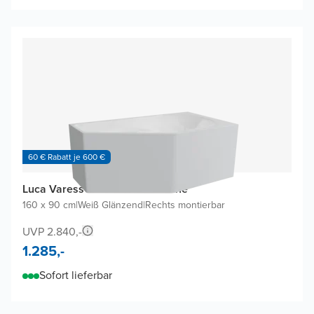
60 € Rabatt je 600 €
Luca Varess Pico Eckbadewanne
160 x 90 cm
|
Weiß Glänzend
|
Rechts montierbar
UVP 2.840,-
1.285,-
Sofort lieferbar