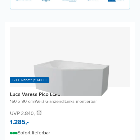
60 € Rabatt je 600 €
Luca Varess Pico Eckbadewanne
160 x 90 cm
|
Weiß Glänzend
|
Links montierbar
UVP 2.840,-
1.285,-
Sofort lieferbar