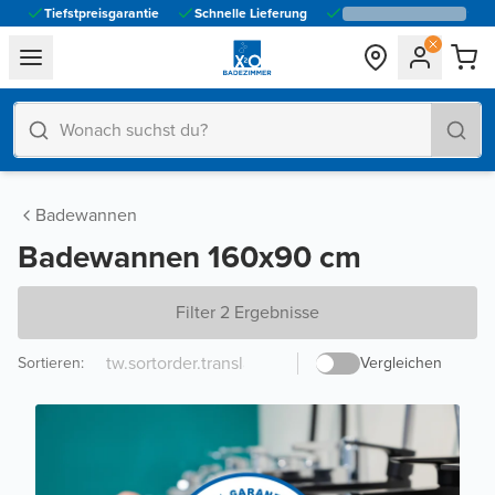
Tiefstpreisgarantie
Schnelle Lieferung
general.navigation.toggle_menu.label
Badewannen
Badewannen 160x90 cm
Filter 2 Ergebnisse
Sortieren
:
Vergleichen