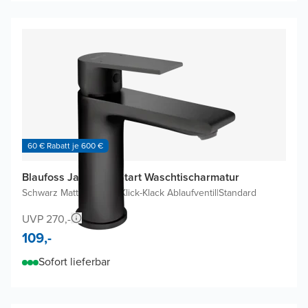
60 € Rabatt je 600 €
Blaufoss Jason EcoStart Waschtischarmatur
Schwarz Matt
|
Inklusive Klick-Klack Ablaufventil
|
Standard
UVP 270,-
109,-
Sofort lieferbar