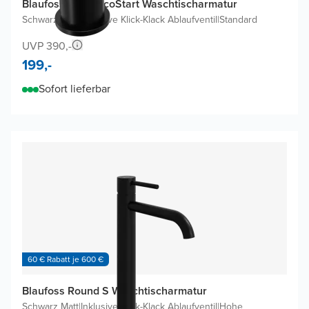
Blaufoss Fenix EcoStart Waschtischarmatur
Schwarz Matt
|
Inklusive Klick-Klack Ablaufventil
|
Standard
UVP 390,-
199,-
Sofort lieferbar
60 € Rabatt je 600 €
Blaufoss Round S Waschtischarmatur
Schwarz Matt
|
Inklusive Klick-Klack Ablaufventil
|
Hohe