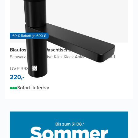
60 € Rabatt je 600 €
Blaufoss Sonic Waschtischarmatur
Schwarz Matt
|
Inklusive Klick-Klack Ablaufventil
|
Standard
UVP 398,-
220,-
Sofort lieferbar