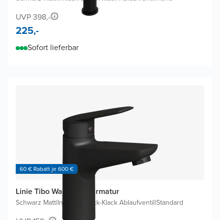
UVP 398,-
225,-
Sofort lieferbar
60 € Rabatt je 600 €
Linie Tibo Waschtischarmatur
Schwarz Matt
|
Inklusive Klick-Klack Ablaufventil
|
Standard