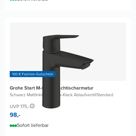
100 € Fashion-Gutschein
Grohe Start M-size Waschtischarmatur
Schwarz Matt
|
Inklusive Klick-Klack Ablaufventil
|
Standard
UVP 175,-
98,-
Sofort lieferbar