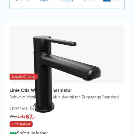
Letzte Chance
Linie Otis Waschtischarmatur
Schwarz Matt
|
Inklusive Ablaufventil mit Zugstange
|
Standard
UVP 150,-
67,-
75,-
Jetzt
- 11% Rabatt
Sofort lieferbar