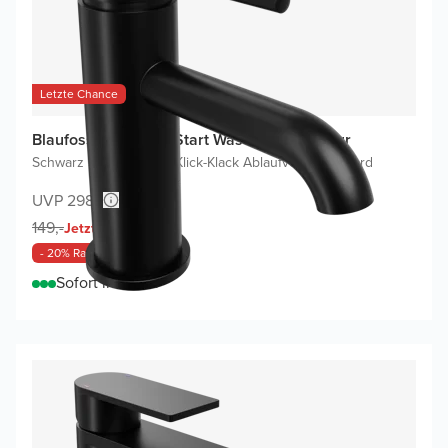
Letzte Chance
Blaufoss Round EcoStart Waschtischarmatur
Schwarz Matt
|
Inklusive Klick-Klack Ablaufventil
|
Standard
UVP 298,-
119,-
149,-
Jetzt
- 20% Rabatt
Sofort lieferbar