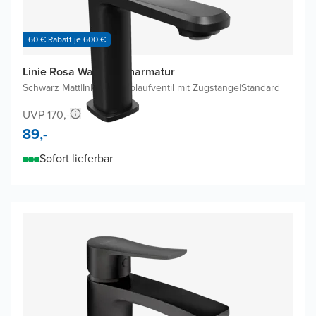
60 € Rabatt je 600 €
Linie Rosa Waschtischarmatur
Schwarz Matt
|
Inklusive Ablaufventil mit Zugstange
|
Standard
UVP 170,-
89,-
Sofort lieferbar