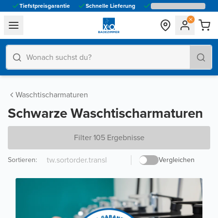
Tiefstpreisgarantie
Schnelle Lieferung
general.navigation.toggle_menu.label
Waschtischarmaturen
Schwarze Waschtischarmaturen
Filter 105 Ergebnisse
Sortieren
:
Vergleichen