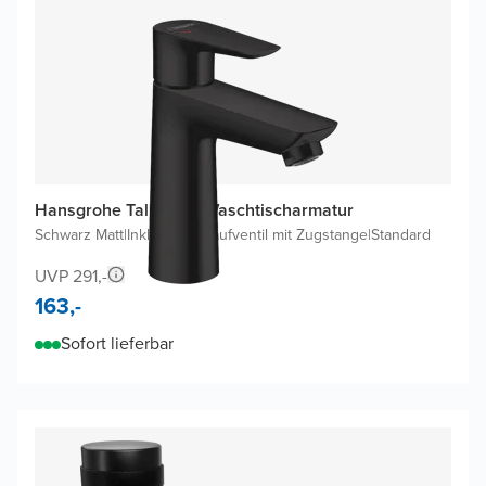
Hansgrohe Talis E110 Waschtischarmatur
Schwarz Matt
|
Inklusive Ablaufventil mit Zugstange
|
Standard
UVP 291,-
163,-
Sofort lieferbar