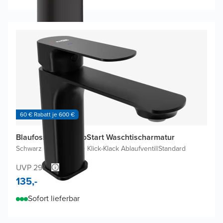
60 € Rabatt je 600 €
Blaufoss Bodan EcoStart Waschtischarmatur
Schwarz Matt
|
Inklusive Klick-Klack Ablaufventil
|
Standard
UVP 298,-
135,-
Sofort lieferbar