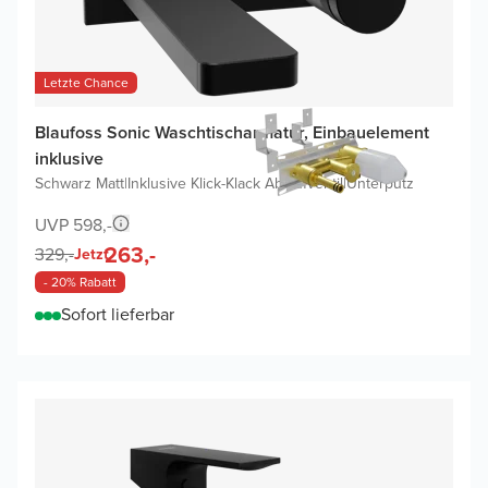
Letzte Chance
Blaufoss Sonic Waschtischarmatur, Einbauelement
inklusive
Schwarz Matt
|
Inklusive Klick-Klack Ablaufventil
|
Unterputz
UVP 598,-
263,-
329,-
Jetzt
- 20% Rabatt
Sofort lieferbar