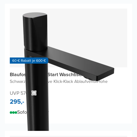
60 € Rabatt je 600 €
Blaufoss Eris EcoStart Waschtischarmatur
Schwarz Matt
|
Inklusive Klick-Klack Ablaufventil
|
Hohe
UVP 570,-
295,-
Sofort lieferbar