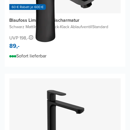
60 € Rabatt je 600 €
Blaufoss Lima Waschtischarmatur
Schwarz Matt
|
Inklusive Klick-Klack Ablaufventil
|
Standard
UVP 198,-
89,-
Sofort lieferbar