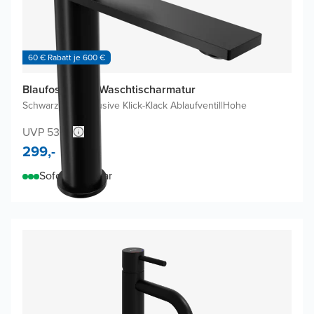
60 € Rabatt je 600 €
Blaufoss Fenix Waschtischarmatur
Schwarz Matt
|
Inklusive Klick-Klack Ablaufventil
|
Hohe
UVP 530,-
299,-
Sofort lieferbar