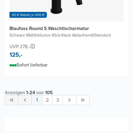
60 € Rabatt je 600 €
Blaufoss Round S Waschtischarmatur
Schwarz Matt
|
Inklusive Klick-Klack Ablaufventil
|
Standard
UVP 278,-
125,-
Sofort lieferbar
Anzeigen
1
-
24
von
105
1
2
3