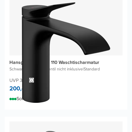
Hansgrohe Vivenis 110 Waschtischarmatur
Schwarz Matt
|
Ablaufventil nicht inklusive
|
Standard
UVP 314,-
200,-
Sofort lieferbar