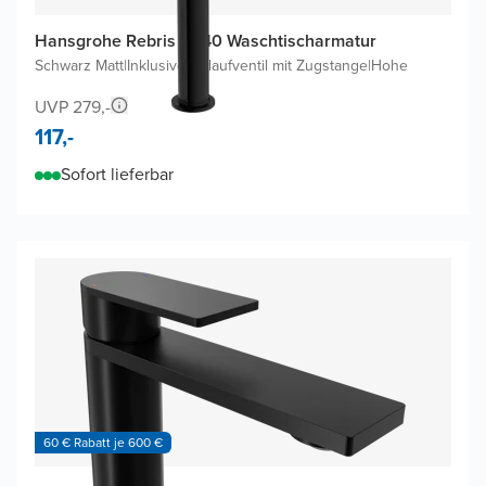
Hansgrohe Rebris S240 Waschtischarmatur
Schwarz Matt
|
Inklusive Ablaufventil mit Zugstange
|
Hohe
UVP 279,-
117,-
Sofort lieferbar
60 € Rabatt je 600 €