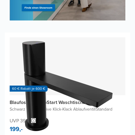
60 € Rabatt je 600 €
Blaufoss Eris EcoStart Waschtischarmatur
Schwarz Matt
|
Inklusive Klick-Klack Ablaufventil
|
Standard
UVP 398,-
199,-