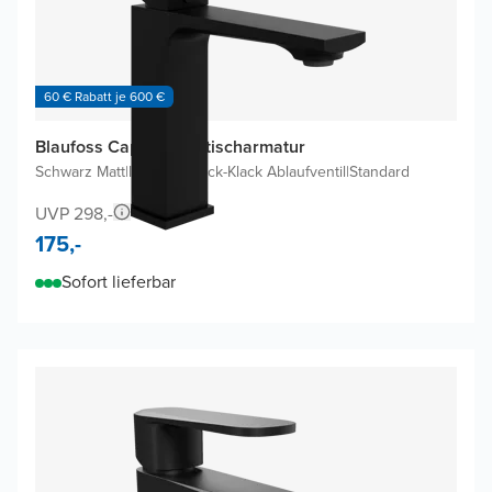
60 € Rabatt je 600 €
Blaufoss Cape Waschtischarmatur
Schwarz Matt
|
Inklusive Klick-Klack Ablaufventil
|
Standard
UVP 298,-
175,-
Sofort lieferbar