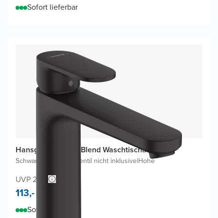
Sofort lieferbar
Hansgrohe Vernis Blend Waschtischarmatur
Schwarz Matt
|
Ablaufventil nicht inklusive
|
Hohe
UVP 213,-
113,-
Sofort lieferbar