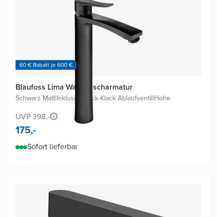
60 € Rabatt je 600 €
Blaufoss Lima Waschtischarmatur
Schwarz Matt
|
Inklusive Klick-Klack Ablaufventil
|
Hohe
UVP 398,-
175,-
Sofort lieferbar