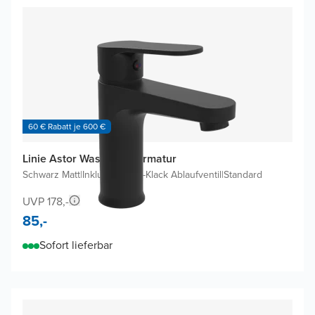
60 € Rabatt je 600 €
Linie Astor Waschtischarmatur
Schwarz Matt
|
Inklusive Klick-Klack Ablaufventil
|
Standard
UVP 178,-
85,-
Sofort lieferbar