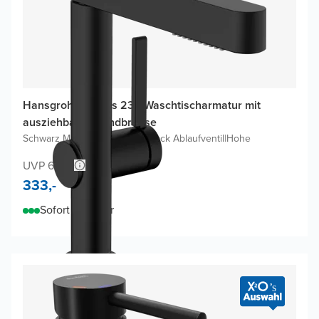
Hansgrohe Finoris 230 Waschtischarmatur mit
ausziehbarer Handbrause
Schwarz Matt
|
Inklusive Klick-Klack Ablaufventil
|
Hohe
UVP 609,-
333,-
Sofort lieferbar