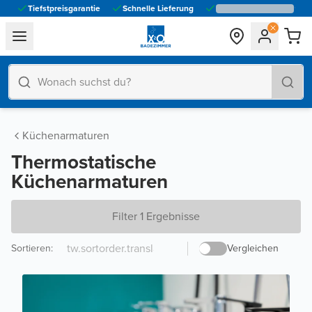
Tiefstpreisgarantie
Schnelle Lieferung
general.navigation.toggle_menu.label
Küchenarmaturen
Thermostatische
Küchenarmaturen
Filter 1 Ergebnisse
Sortieren
:
Vergleichen