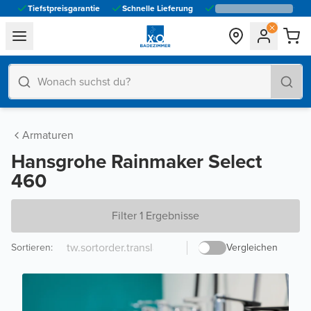
Tiefstpreisgarantie
Schnelle Lieferung
general.navigation.toggle_menu.label
Armaturen
Hansgrohe Rainmaker Select
460
Filter 1 Ergebnisse
Sortieren
:
Vergleichen