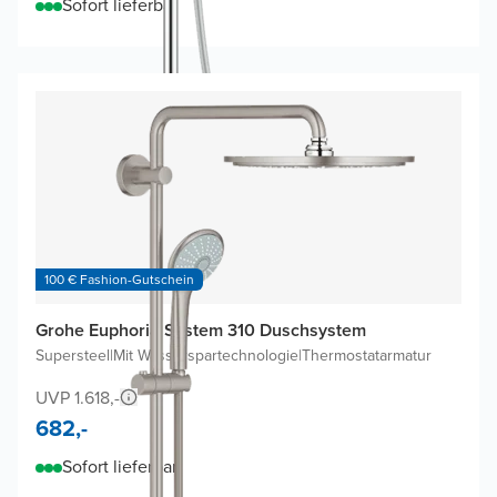
Sofort lieferbar
100 € Fashion-Gutschein
Grohe Euphoria System 310 Duschsystem
Supersteel
|
Mit Wasserspartechnologie
|
Thermostatarmatur
UVP 1.618,-
682,-
Sofort lieferbar