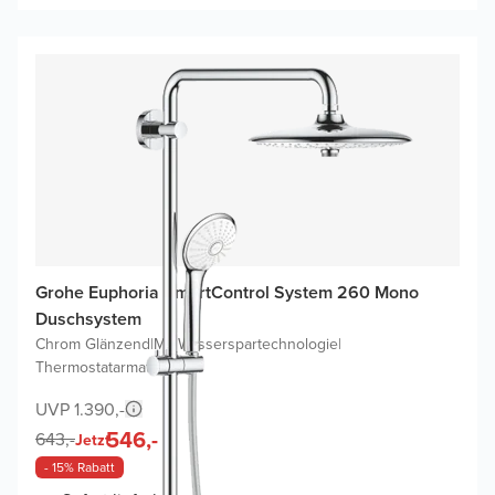
Grohe Euphoria SmartControl System 260 Mono
Duschsystem
Chrom Glänzend
|
Mit Wasserspartechnologie
|
Thermostatarmatur
UVP 1.390,-
546,-
643,-
Jetzt
- 15% Rabatt