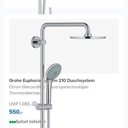
Grohe Euphoria System 210 Duschsystem
Chrom Glänzend
|
Mit Wasserspartechnologie
|
Thermostatarmatur
UVP 1.083,-
550,-
Sofort lieferbar