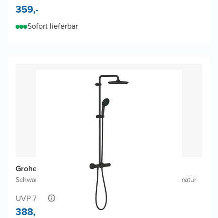
359,-
Sofort lieferbar
Grohe Vitalio Start 250 Duschsystem (2025)
Schwarz Matt
|
Mit Wasserspartechnologie
|
Thermostatarmatur
UVP 731,-
388,-