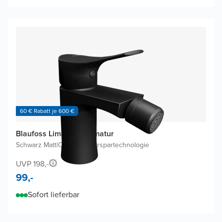
60 € Rabatt je 600 €
Blaufoss Lima Bidetarmatur
Schwarz Matt
|
Ohne Wasserspartechnologie
UVP 198,-
99,-
Sofort lieferbar