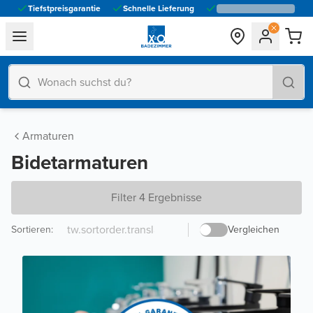
Tiefstpreisgarantie
Schnelle Lieferung
general.navigation.toggle_menu.label
Armaturen
Bidetarmaturen
Filter 4 Ergebnisse
Sortieren
:
Vergleichen