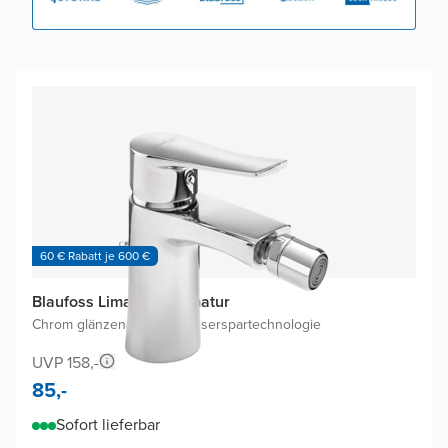
60 € Rabatt je 600 €
Blaufoss Lima Bidetarmatur
Chrom glänzend
|
Ohne Wasserspartechnologie
UVP 158,-
85,-
Sofort lieferbar