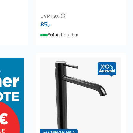
UVP 150,-
85,-
Sofort lieferbar
60 € Rabatt je 600 €