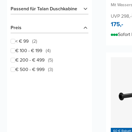
Mit Wasser
Passend für Talan Duschkabine
UVP 298,-
175,-
Preis
Sofort 
< € 99
(
2
)
€ 100 - € 199
(
4
)
€ 200 - € 499
(
5
)
€ 500 - € 999
(
3
)
60 € Rabatt