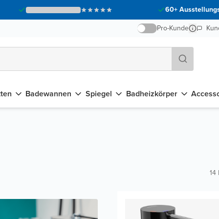
60+ Ausstellungs
Pro-Kunde
Kun
tten
Badewannen
Spiegel
Badheizkörper
Accesso
14