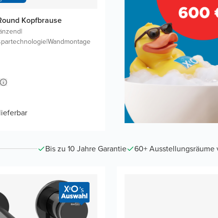
Round Kopfbrause
änzend
|
spartechnologie
|
Wandmontage
lieferbar
Bis zu 10 Jahre Garantie
60+ Ausstellungsräume vo