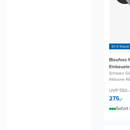
60 € Rabatt
Blaufoss 
Einbauele
Schwarz Gl
Inklusive Kl
UVP 550,-
275,-
Sofort 