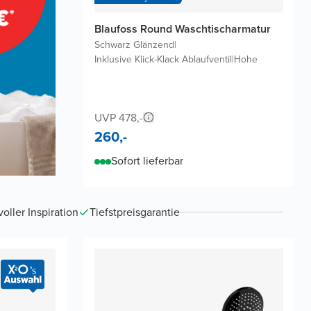
Blaufoss Round Waschtischarmatur
Schwarz Glänzend
|
Inklusive Klick-Klack Ablaufventil
|
Hohe
UVP 478,-
260,-
Sofort lieferbar
ller Inspiration
Tiefstpreisgarantie