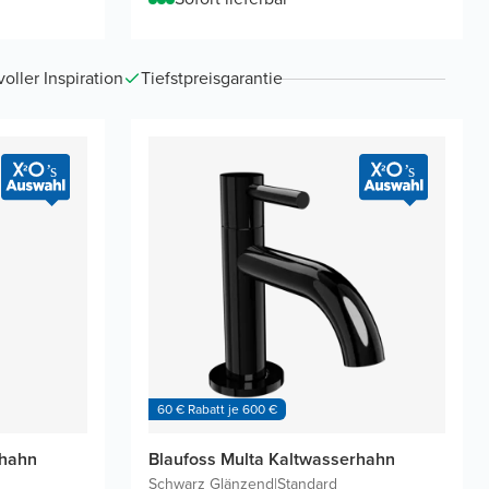
ller Inspiration
Tiefstpreisgarantie
60 € Rabatt je 600 €
rhahn
Blaufoss Multa Kaltwasserhahn
Schwarz Glänzend
|
Standard