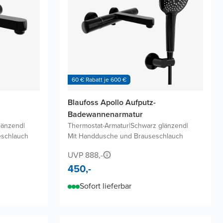
60 € Rabatt je 600 €
Blaufoss Apollo Aufputz-
Badewannenarmatur
länzend
|
Thermostat-Armatur
|
Schwarz glänzend
|
schlauch
Mit Handdusche und Brauseschlauch
UVP 888,-
450,-
Sofort lieferbar