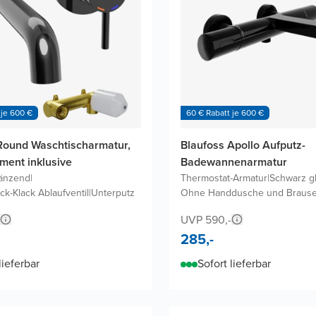
 je 600 €
60 € Rabatt je 600 €
Round Waschtischarmatur,
Blaufoss Apollo Aufputz-
ment inklusive
Badewannenarmatur
änzend
|
Thermostat-Armatur
|
Schwarz g
ick-Klack Ablaufventil
|
Unterputz
Ohne Handdusche und Brause
UVP 590,-
285,-
lieferbar
Sofort lieferbar