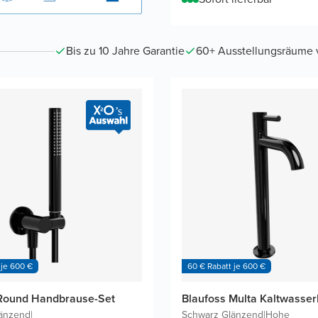
Bis zu 10 Jahre Garantie
60+ Ausstellungsräume vo
 je 600 €
60 € Rabatt je 600 €
 Round Handbrause-Set
Blaufoss Multa Kaltwasse
änzend
|
Schwarz Glänzend
|
Hohe