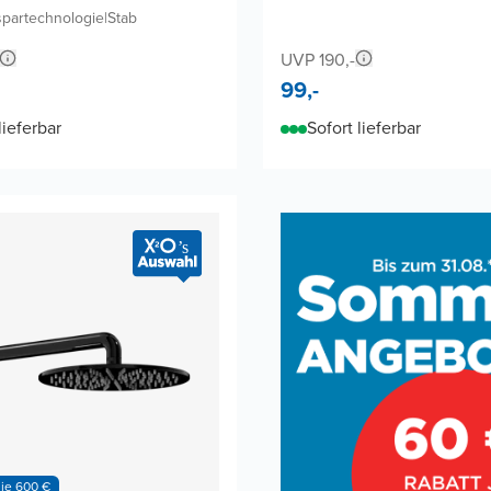
spartechnologie
|
Stab
UVP 190,-
99,-
lieferbar
Sofort lieferbar
 je 600 €