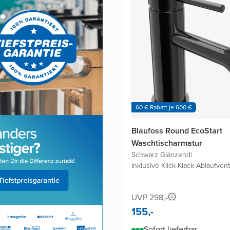
60 € Rabatt je 600 €
Blaufoss Round EcoStart
Waschtischarmatur
Schwarz Glänzend
|
Inklusive Klick-Klack Ablaufvent
UVP 298,-
155,-
Sofort lieferbar