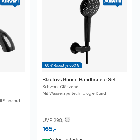
60 € Rabatt je 600 €
Blaufoss Round Handbrause-Set
Schwarz Glänzend
|
Mit Wasserspartechnologie
|
Rund
il
|
Standard
UVP 298,-
165,-
Sofort lieferbar