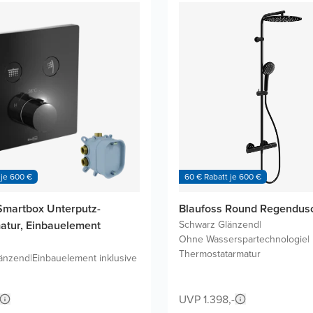
 je 600 €
60 € Rabatt je 600 €
Smartbox Unterputz-
Blaufoss Round Regendus
tur, Einbauelement
Schwarz Glänzend
|
Ohne Wasserspartechnologie
|
Thermostatarmatur
änzend
|
Einbauelement inklusive
UVP 1.398,-