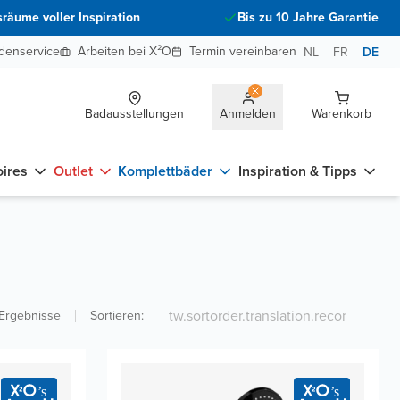
räume voller Inspiration
Bis zu 10 Jahre Garantie
denservice
Arbeiten bei X²O
Termin vereinbaren
NL
FR
DE
Badausstellungen
Anmelden
Warenkorb
ires
Outlet
Komplettbäder
Inspiration & Tipps
Ergebnisse
Sortieren
: