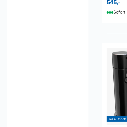
545,-
Sofort 
60 € Rabatt