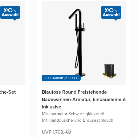
60 € Rabatt je 600 €
che-Set
Blaufoss Round Freistehende
Badewannen-Armatur, Einbauelement
inklusive
Mischarmatur
|
Schwarz glänzend
|
Mit Handdusche und Brauseschlauch
UVP 1.798,-