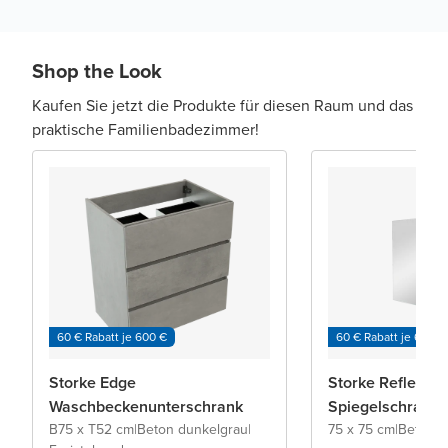
Shop the Look
Kaufen Sie jetzt die Produkte für diesen Raum und das
praktische Familienbadezimmer!
60 € Rabatt je 600 €
60 € Rabatt je 600 €
Storke Edge
Storke Reflecta
Waschbeckenunterschrank
Spiegelschrank
B75 x T52 cm
|
Beton dunkelgrau
|
75 x 75 cm
|
Beton g